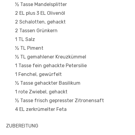
½ Tasse Mandelsplitter
2 EL plus 3 EL Olivenöl
2 Schalotten, gehackt
2 Tassen Grünkern
1 TL Salz
½ TL Piment
½ TL gemahlener Kreuzkümmel
1 Tasse fein gehackte Petersilie
1 Fenchel, gewürfelt
½ Tasse gehackter Basilikum
1 rote Zwiebel, gehackt
½ Tasse frisch gepresster Zitronensaft
4 EL zerkrümelter Feta
ZUBEREITUNG