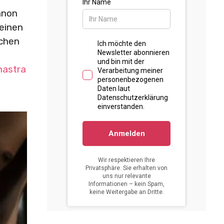
nnon
 einen
schen
hastra