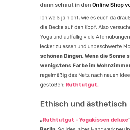
dann schaut in den
Online Shop v
Ich weiß ja nicht, wie es euch da dra
die Decke auf den Kopf. Also versuch
Yoga und auffällig viele Atemübung
lecker zu essen und unbeschwerte M
schönen Dingen. Wenn die Sonne s
wenigstens Farbe im Wohnzimmer 
regelmäßig das Netz nach neuen Ideen 
gestoßen:
Ruthtutgut.
Ethisch und ästhetisch
„
Ruthtutgut – Yogakissen deluxe
Berlin.
Solides, altes Handwerk neu in