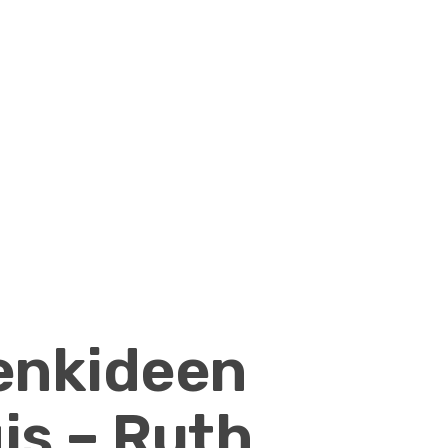
enkideen
is – Ruth