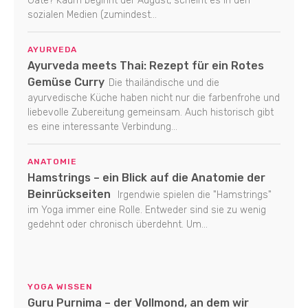
Gate? Kaum beginnt der August, scheint es in den
sozialen Medien (zumindest...
AYURVEDA
Ayurveda meets Thai: Rezept für ein Rotes
Gemüse Curry
Die thailändische und die
ayurvedische Küche haben nicht nur die farbenfrohe und
liebevolle Zubereitung gemeinsam. Auch historisch gibt
es eine interessante Verbindung...
ANATOMIE
Hamstrings – ein Blick auf die Anatomie der
Beinrückseiten
Irgendwie spielen die "Hamstrings"
im Yoga immer eine Rolle. Entweder sind sie zu wenig
gedehnt oder chronisch überdehnt. Um...
YOGA WISSEN
Guru Purnima – der Vollmond, an dem wir