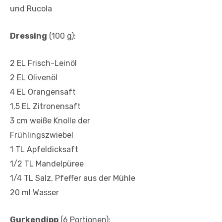
und Rucola
Dressing
(100 g):
2 EL Frisch-Leinöl
2 EL Olivenöl
4 EL Orangensaft
1,5 EL Zitronensaft
3 cm weiße Knolle der
Frühlingszwiebel
1 TL Apfeldicksaft
1/2 TL Mandelpüree
1/4 TL Salz, Pfeffer aus der Mühle
20 ml Wasser
Gurkendipp
(6 Portionen):