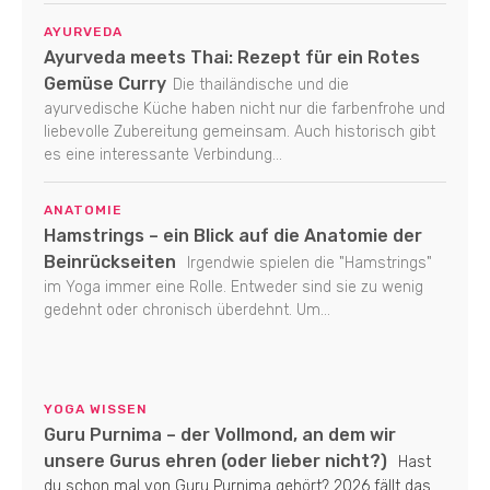
AYURVEDA
Ayurveda meets Thai: Rezept für ein Rotes
Gemüse Curry
Die thailändische und die
ayurvedische Küche haben nicht nur die farbenfrohe und
liebevolle Zubereitung gemeinsam. Auch historisch gibt
es eine interessante Verbindung...
ANATOMIE
Hamstrings – ein Blick auf die Anatomie der
Beinrückseiten
Irgendwie spielen die "Hamstrings"
im Yoga immer eine Rolle. Entweder sind sie zu wenig
gedehnt oder chronisch überdehnt. Um...
YOGA WISSEN
Guru Purnima – der Vollmond, an dem wir
unsere Gurus ehren (oder lieber nicht?)
Hast
du schon mal von Guru Purnima gehört? 2026 fällt das