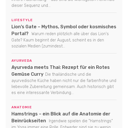
dieser Sequenz und...
LIFESTYLE
Lion’s Gate – Mythos, Symbol oder kosmisches
Portal?
Warum reden plötzlich alle über das Lion's
Gate? Kaum beginnt der August, scheint es in den
sozialen Medien (zumindest...
AYURVEDA
Ayurveda meets Thai: Rezept für ein Rotes
Gemüse Curry
Die thailändische und die
ayurvedische Küche haben nicht nur die farbenfrohe und
liebevolle Zubereitung gemeinsam. Auch historisch gibt
es eine interessante Verbindung...
ANATOMIE
Hamstrings – ein Blick auf die Anatomie der
Beinrückseiten
Irgendwie spielen die "Hamstrings"
im Yoga immer eine Rolle. Entweder sind sie zu wenig