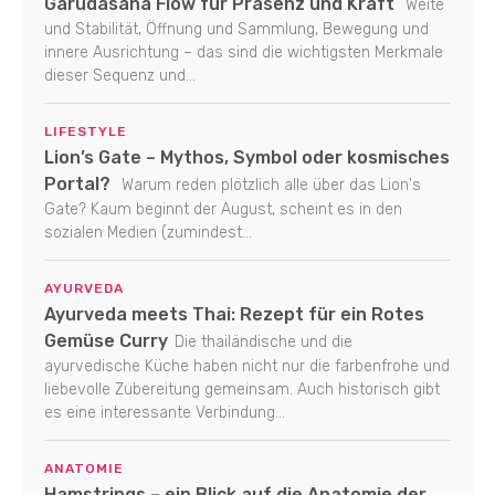
Garudasana Flow für Präsenz und Kraft
Weite
und Stabilität, Öffnung und Sammlung, Bewegung und
innere Ausrichtung – das sind die wichtigsten Merkmale
dieser Sequenz und...
LIFESTYLE
Lion’s Gate – Mythos, Symbol oder kosmisches
Portal?
Warum reden plötzlich alle über das Lion's
Gate? Kaum beginnt der August, scheint es in den
sozialen Medien (zumindest...
AYURVEDA
Ayurveda meets Thai: Rezept für ein Rotes
Gemüse Curry
Die thailändische und die
ayurvedische Küche haben nicht nur die farbenfrohe und
liebevolle Zubereitung gemeinsam. Auch historisch gibt
es eine interessante Verbindung...
ANATOMIE
Hamstrings – ein Blick auf die Anatomie der