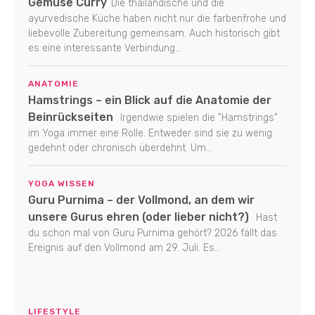
Gemüse Curry
Die thailändische und die
ayurvedische Küche haben nicht nur die farbenfrohe und
liebevolle Zubereitung gemeinsam. Auch historisch gibt
es eine interessante Verbindung...
ANATOMIE
Hamstrings – ein Blick auf die Anatomie der
Beinrückseiten
Irgendwie spielen die "Hamstrings"
im Yoga immer eine Rolle. Entweder sind sie zu wenig
gedehnt oder chronisch überdehnt. Um...
YOGA WISSEN
Guru Purnima – der Vollmond, an dem wir
unsere Gurus ehren (oder lieber nicht?)
Hast
du schon mal von Guru Purnima gehört? 2026 fällt das
Ereignis auf den Vollmond am 29. Juli. Es...
LIFESTYLE