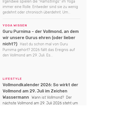
Irgendwie spielen die "Hamstrings" im Yoga
immer eine Rolle. Entweder sind sie zu wenig
gedehnt oder chronisch überdehnt. Um...
YOGA WISSEN
Guru Purnima – der Vollmond, an dem
wir unsere Gurus ehren (oder lieber
nicht?)
Hast du schon mal von Guru
Purnima gehört? 2026 fällt das Ereignis auf
den Vollmond am 29. Juli. Es...
LIFESTYLE
Vollmondkalender 2026: So wirkt der
Vollmond am 29. Juli im Zeichen
Wassermann
Wann ist Vollmond? Der
nächste Vollmond am 29. Juli 2026 steht um
16:35 Uhr im Zeichen Wassermann. Welche
Energien...