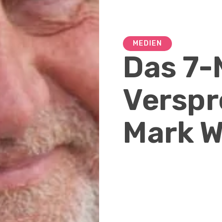
MEDIEN
Das 7-
Verspr
Mark W