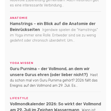
liebevolle Zubereitung gemeinsam. Auch historisch gibt
es eine interessante Verbindung...
ANATOMIE
Hamstrings – ein Blick auf die Anatomie der
Beinrückseiten
Irgendwie spielen die "Hamstrings"
im Yoga immer eine Rolle. Entweder sind sie zu wenig
gedehnt oder chronisch überdehnt. Um...
YOGA WISSEN
Guru Purnima – der Vollmond, an dem wir
unsere Gurus ehren (oder lieber nicht?)
Hast
du schon mal von Guru Purnima gehört? 2026 fällt das
Ereignis auf den Vollmond am 29. Juli. Es...
LIFESTYLE
Vollmondkalender 2026: So wirkt der Vollmond
am 29. Juli im Zeichen Wassermann
Wann ist