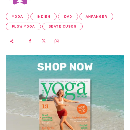
YOGA
INDIEN
DVD
ANFÄNGER
FLOW YOGA
BEATE CUSON