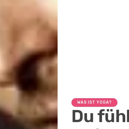
WAS IST YOGA?
Du füh