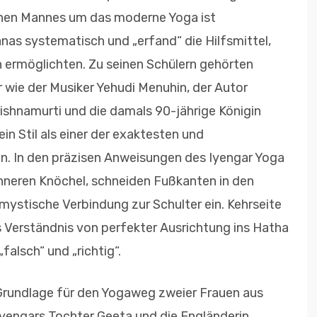
inen Mannes um das moderne Yoga ist
nas systematisch und „erfand“ die Hilfsmittel,
 ermöglichten. Zu seinen Schülern gehörten
r wie der Musiker Yehudi Menuhin, der Autor
rishnamurti und die damals 90-jährige Königin
ein Stil als einer der exaktesten und
n. In den präzisen Anweisungen des Iyengar Yoga
e inneren Knöchel, schneiden Fußkanten in den
ystische Verbindung zur Schulter ein. Kehrseite
as Verständnis von perfekter Ausrichtung ins Hatha
alsch“ und „richtig“.
e Grundlage für den Yogaweg zweier Frauen aus
 Iyengars Tochter Geeta und die Engländerin