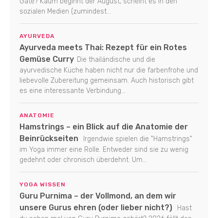
Gate? Kaum beginnt der August, scheint es in den
sozialen Medien (zumindest...
AYURVEDA
Ayurveda meets Thai: Rezept für ein Rotes
Gemüse Curry
Die thailändische und die
ayurvedische Küche haben nicht nur die farbenfrohe und
liebevolle Zubereitung gemeinsam. Auch historisch gibt
es eine interessante Verbindung...
ANATOMIE
Hamstrings – ein Blick auf die Anatomie der
Beinrückseiten
Irgendwie spielen die "Hamstrings"
im Yoga immer eine Rolle. Entweder sind sie zu wenig
gedehnt oder chronisch überdehnt. Um...
YOGA WISSEN
Guru Purnima – der Vollmond, an dem wir
unsere Gurus ehren (oder lieber nicht?)
Hast