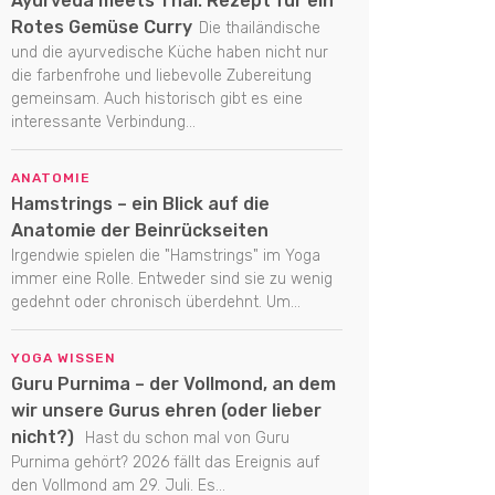
Ayurveda meets Thai: Rezept für ein
Rotes Gemüse Curry
Die thailändische
und die ayurvedische Küche haben nicht nur
die farbenfrohe und liebevolle Zubereitung
gemeinsam. Auch historisch gibt es eine
interessante Verbindung...
ANATOMIE
Hamstrings – ein Blick auf die
Anatomie der Beinrückseiten
Irgendwie spielen die "Hamstrings" im Yoga
immer eine Rolle. Entweder sind sie zu wenig
gedehnt oder chronisch überdehnt. Um...
YOGA WISSEN
Guru Purnima – der Vollmond, an dem
wir unsere Gurus ehren (oder lieber
nicht?)
Hast du schon mal von Guru
Purnima gehört? 2026 fällt das Ereignis auf
den Vollmond am 29. Juli. Es...