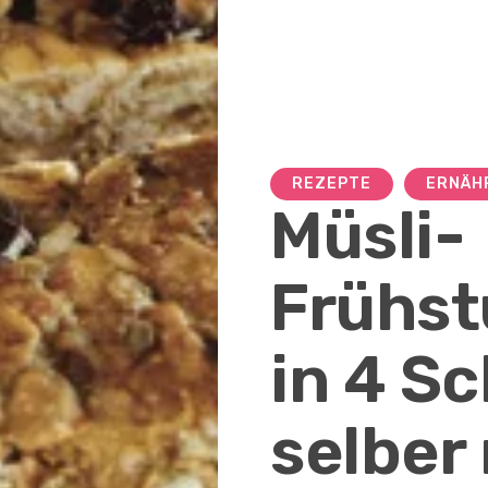
REZEPTE
ERNÄH
Müsli-
Frühst
in 4 Sc
selber