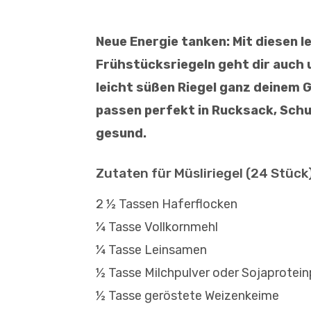
Neue Energie tanken: Mit diesen 
Frühstücksriegeln geht dir auch 
leicht süßen Riegel ganz deinem
passen perfekt in Rucksack, Schu
gesund.
Zutaten für Müsliriegel (24 Stück
2 ½ Tassen Haferflocken
¼ Tasse Vollkornmehl
¼ Tasse Leinsamen
½ Tasse Milchpulver oder Sojaproteinp
½ Tasse geröstete Weizenkeime