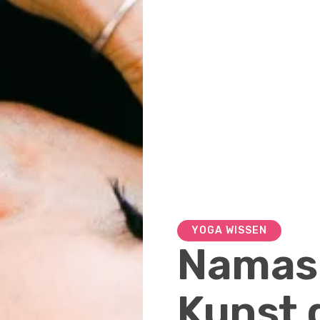
YOGA WISSEN
Namask
Kunst d