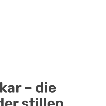
ar – die
er stillen