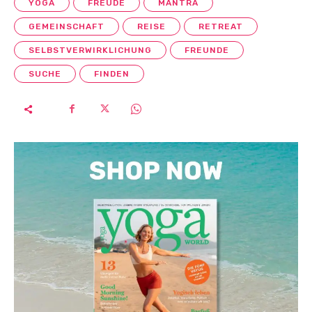
YOGA
FREUDE
MANTRA
GEMEINSCHAFT
REISE
RETREAT
SELBSTVERWIRKLICHUNG
FREUNDE
SUCHE
FINDEN