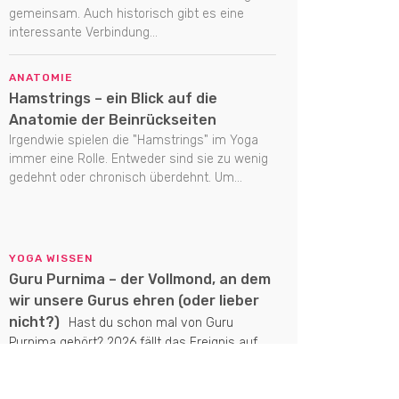
gemeinsam. Auch historisch gibt es eine
interessante Verbindung...
ANATOMIE
Hamstrings – ein Blick auf die
Anatomie der Beinrückseiten
Irgendwie spielen die "Hamstrings" im Yoga
immer eine Rolle. Entweder sind sie zu wenig
gedehnt oder chronisch überdehnt. Um...
YOGA WISSEN
Guru Purnima – der Vollmond, an dem
wir unsere Gurus ehren (oder lieber
nicht?)
Hast du schon mal von Guru
Purnima gehört? 2026 fällt das Ereignis auf
den Vollmond am 29. Juli. Es...