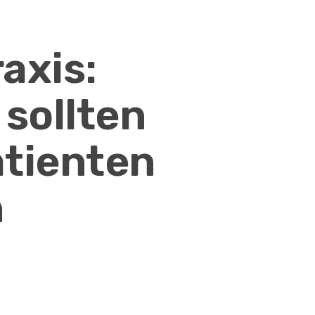
axis:
 sollten
tienten
n