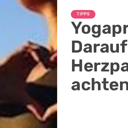
TIPPS
Yogapr
Darauf
Herzpa
achte