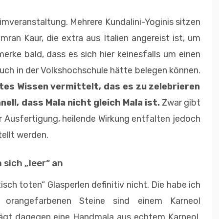
imveranstaltung. Mehrere Kundalini-Yoginis sitzen
ran Kaur, die extra aus Italien angereist ist, um
erke bald, dass es sich hier keinesfalls um einen
auch in der Volkshochschule hätte belegen können.
ltes Wissen vermittelt, das es zu zelebrieren
nell, dass Mala nicht gleich Mala ist.
Zwar gibt
r Ausfertigung, heilende Wirkung entfalten jedoch
tellt werden.
 sich „leer“ an
ch toten“ Glasperlen definitiv nicht. Die habe ich
 orangefarbenen Steine sind einem Karneol
ägt dagegen eine Handmala aus echtem Karneol.