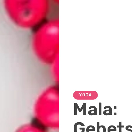
YOGA
Mala:
Gebets