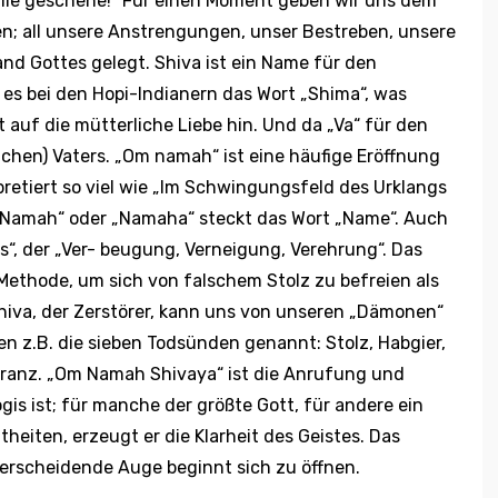
ille geschehe!“ Für einen Moment geben wir uns dem
n; all unsere Anstrengungen, unser Bestreben, unsere
nd Gottes gelegt. Shiva ist ein Name für den
t es bei den Hopi-Indianern das Wort „Shima“, was
 auf die mütterliche Liebe hin. Und da „Va“ für den
tlichen) Vaters. „Om namah“ ist eine häufige Eröffnung
retiert so viel wie „Im Schwingungsfeld des Urklangs
 „Namah“ oder „Namaha“ steckt das Wort „Name“. Auch
“, der „Ver- beugung, Verneigung, Verehrung“. Das
Methode, um sich von falschem Stolz zu befreien als
 Shiva, der Zerstörer, kann uns von unseren „Dämonen“
n z.B. die sieben Todsünden genannt: Stolz, Habgier,
noranz. „Om Namah Shivaya“ ist die Anrufung und
gis ist; für manche der größte Gott, für andere ein
heiten, erzeugt er die Klarheit des Geistes. Das
nterscheidende Auge beginnt sich zu öffnen.