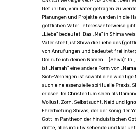
Om, ich verneige mich vor Shiva.
„Dein W
Gefühl hin, vom Vater getragen zu werde
Planungen und Projekte werden in die Ha
göttlichen Vater. Interessanterweise gib
„Liebe“ bedeutet. Das „Ma“ in Shima weist
Vater steht, ist Shiva die Liebe des (göt
von Anrufungen und bedeutet frei interp
Om rufe ich deinen Namen … (Shiva)“. In
ist „Namah“ eine andere Form von „Namas
Sich-Verneigen ist sowohl eine wichtige 
auch eine essenzielle spirituelle Praxis.
erlösen. Im Christentum seien als Dämone
Wollust, Zorn, Selbstsucht, Neid und Ig
Ehrerbietung Shivas, der der König der Yo
Gott im Pantheon der hinduistischen Gott
dritte, alles intuitiv sehende und klar u