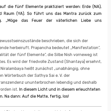
f die fünf Elemente praktiziert werden: Erde (NA),
und Raum (YA). So führt uns das Mantra zurück zum
g. „Möge das Feuer der väterlichen Liebe uns
Bewusstseinszustände beschrieben, die sich der
ende herbeiruft. Prapancha bedeutet „Manifestation“,
lität der fünf Elemente“, die Silbe Nish vorneweg ist
s. Es wird der friedvolle Zustand (Shantaya) ersehnt,
t. Niralambaya heißt zunächst „unabhängig, ohne
llen Wörterbuch der Sathya Sai e. V. der
ranszendenz ununterbrochen lebendig und deshalb
worden ist.
In diesem Licht und in diesem erleuchteten
. Na dann: Auf die Matte, fertig, los!