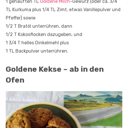
1 gehäuften TL
Goldene Milch
-Gewürz (oder ca. 3/4
TL Kurkuma plus 1/4 TL Zimt, etwas Vanillepulver und
Pfeffer) sowie
1/2 T Bratöl unterrühren, dann
1/2 T Kokosflocken dazugeben, und
1 3/4 T helles Dinkelmehl plus
1 TL Backpulver unterrühren.
Goldene Kekse – ab in den
Ofen