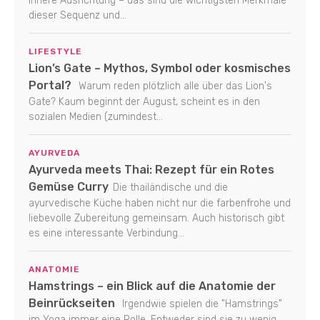
innere Ausrichtung – das sind die wichtigsten Merkmale
dieser Sequenz und...
LIFESTYLE
Lion’s Gate – Mythos, Symbol oder kosmisches
Portal?
Warum reden plötzlich alle über das Lion's
Gate? Kaum beginnt der August, scheint es in den
sozialen Medien (zumindest...
AYURVEDA
Ayurveda meets Thai: Rezept für ein Rotes
Gemüse Curry
Die thailändische und die
ayurvedische Küche haben nicht nur die farbenfrohe und
liebevolle Zubereitung gemeinsam. Auch historisch gibt
es eine interessante Verbindung...
ANATOMIE
Hamstrings – ein Blick auf die Anatomie der
Beinrückseiten
Irgendwie spielen die "Hamstrings"
im Yoga immer eine Rolle. Entweder sind sie zu wenig