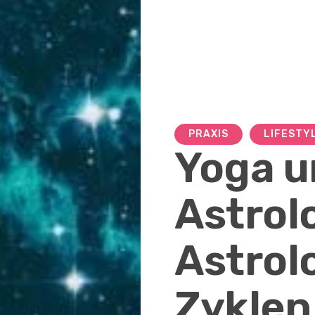
PRAXIS
LIFESTY
Yoga u
Astrol
Astrol
Zyklen 