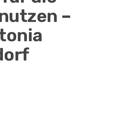
 nutzen –
tonia
orf