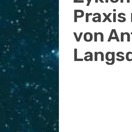
Praxis
von An
Langsd