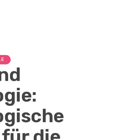
LE
nd
ogie:
ogische
für die