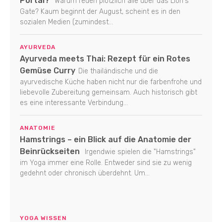
Portal?
Warum reden plötzlich alle über das Lion's
Gate? Kaum beginnt der August, scheint es in den
sozialen Medien (zumindest...
AYURVEDA
Ayurveda meets Thai: Rezept für ein Rotes
Gemüse Curry
Die thailändische und die
ayurvedische Küche haben nicht nur die farbenfrohe und
liebevolle Zubereitung gemeinsam. Auch historisch gibt
es eine interessante Verbindung...
ANATOMIE
Hamstrings – ein Blick auf die Anatomie der
Beinrückseiten
Irgendwie spielen die "Hamstrings"
im Yoga immer eine Rolle. Entweder sind sie zu wenig
gedehnt oder chronisch überdehnt. Um...
YOGA WISSEN