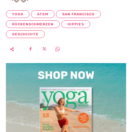
YOGA
ATEM
SAN FRANCISCO
RÜCKENSCHMERZEN
HIPPIES
GESCHICHTE