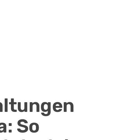
altungen
a: So