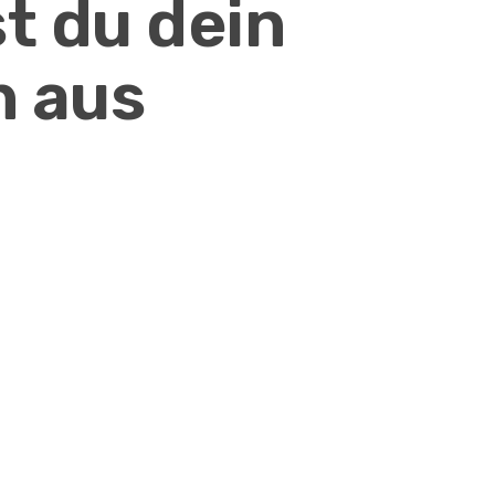
st du dein
 aus