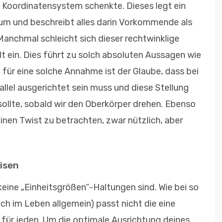
e ­Koordinatensystem schenkte. Dieses legt ein
sum und beschreibt alles darin Vorkommende als
Manchmal schleicht sich dieser rechtwinklige
t ein. Dies führt zu solch absoluten Aussagen wie
l für eine solche Annahme ist der Glaube, dass bei
llel ausgerichtet sein muss und diese Stellung
ollte, sobald wir den Oberkörper drehen. Ebenso
einen Twist zu betrachten, zwar nützlich, aber
isen
keine „Einheitsgrößen“-Haltungen sind. Wie bei so
ch im Leben allgemein) passt nicht die eine
ür jeden. Um die optimale Ausrichtung deines