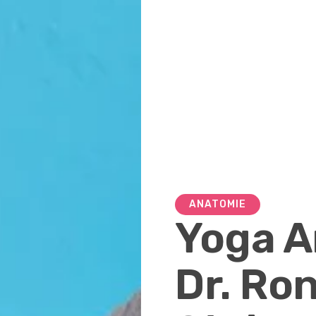
ANATOMIE
Yoga A
Dr. Ro