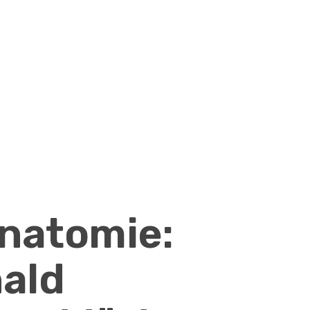
natomie:
nald