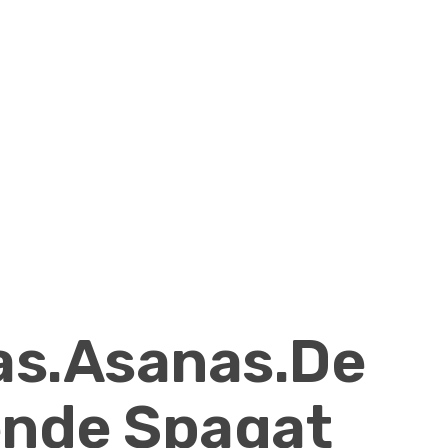
as.Asanas.De
gende Spagat