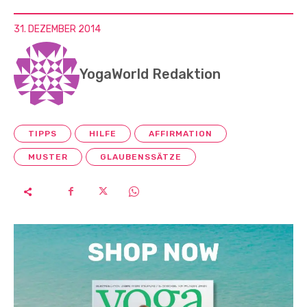
31. DEZEMBER 2014
YogaWorld Redaktion
TIPPS
HILFE
AFFIRMATION
MUSTER
GLAUBENSSÄTZE