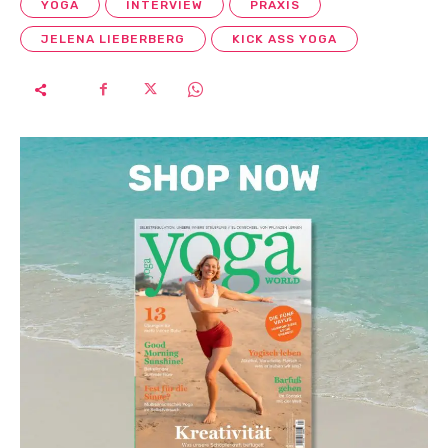
YOGA
INTERVIEW
PRAXIS
JELENA LIEBERBERG
KICK ASS YOGA