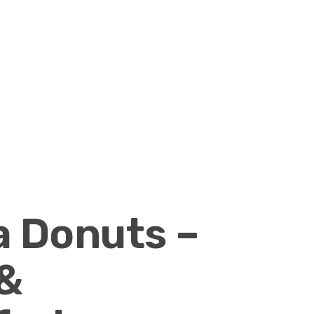
 Donuts –
&