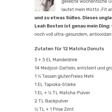
geliebte wöchentliche Do
lautet mein Motto ‚Fit a
und zu etwas Süßes. Dieses ungla
Leah Boston ist genau mein Ding:
noch voll ultra-gesundem, antioxidan
Zutaten für 12 Matcha Donuts
3 + 3 EL Mandeldrink
14 Medjool-Datteln, entsteint und g
1 1⁄2 Tassen glutenfreies Mehl
1 EL Tapioka-Stärke
1 EL + 1⁄2 TL Matcha-Pulver
2 TL Backpulver
1⁄2 TL + 1 Prise Zimt