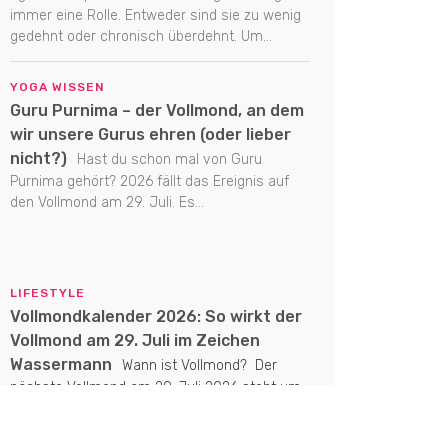
immer eine Rolle. Entweder sind sie zu wenig
gedehnt oder chronisch überdehnt. Um...
YOGA WISSEN
Guru Purnima – der Vollmond, an dem
wir unsere Gurus ehren (oder lieber
nicht?)
Hast du schon mal von Guru
Purnima gehört? 2026 fällt das Ereignis auf
den Vollmond am 29. Juli. Es...
LIFESTYLE
Vollmondkalender 2026: So wirkt der
Vollmond am 29. Juli im Zeichen
Wassermann
Wann ist Vollmond? Der
nächste Vollmond am 29. Juli 2026 steht um
16:35 Uhr im Zeichen Wassermann. Welche
Energien...