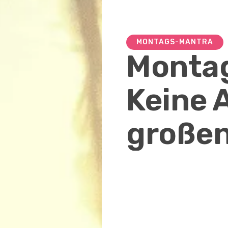
MONTAGS-MANTRA
Monta
Keine 
große