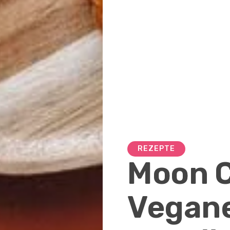
REZEPTE
Moon C
Vegan