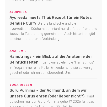
AYURVEDA
Ayurveda meets Thai: Rezept für ein Rotes
Gemüse Curry
Die thailändische und die
ayurvedische Küche haben nicht nur die farbenfrohe und
liebevolle Zubereitung gemeinsam. Auch historisch gibt
es eine interessante Verbindung...
ANATOMIE
Hamstrings – ein Blick auf die Anatomie der
Beinrückseiten
Irgendwie spielen die "Hamstrings"
im Yoga immer eine Rolle. Entweder sind sie zu wenig
gedehnt oder chronisch überdehnt. Um...
YOGA WISSEN
Guru Purnima – der Vollmond, an dem wir
unsere Gurus ehren (oder lieber nicht?)
Hast
du schon mal von Guru Purnima gehört? 2026 fällt das
Ereignis auf den Vollmond am 29. Juli. Es...