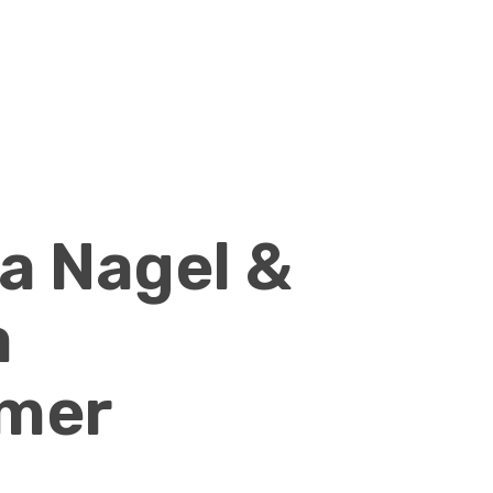
a Nagel &
a
imer