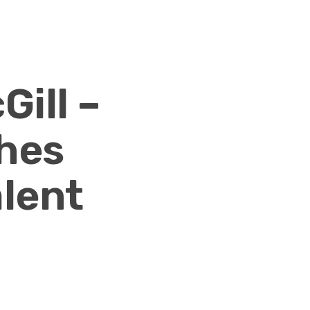
Gill –
hes
alent