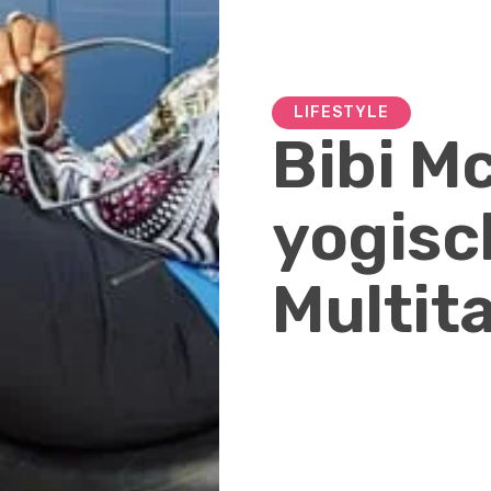
LIFESTYLE
Bibi Mc
yogisc
Multit