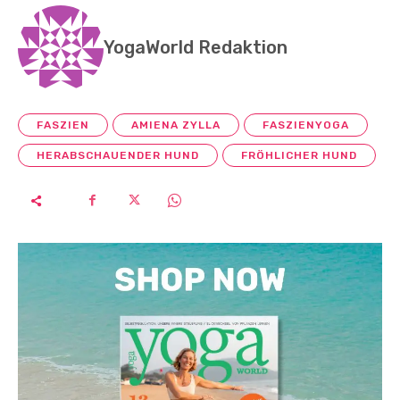
YogaWorld Redaktion
FASZIEN
AMIENA ZYLLA
FASZIENYOGA
HERABSCHAUENDER HUND
FRÖHLICHER HUND