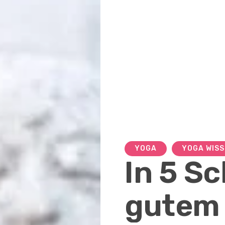
YOGA
YOGA WIS
In 5 Sc
gutem