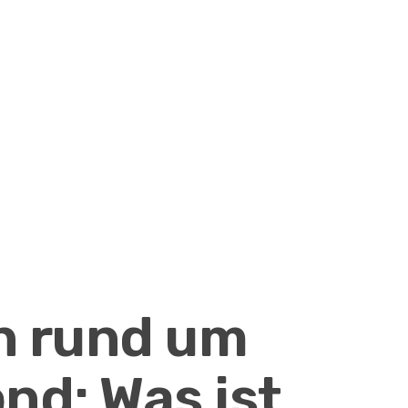
n rund um
nd: Was ist