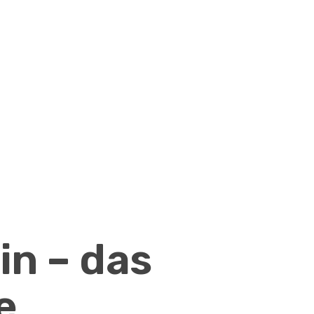
n – das
e