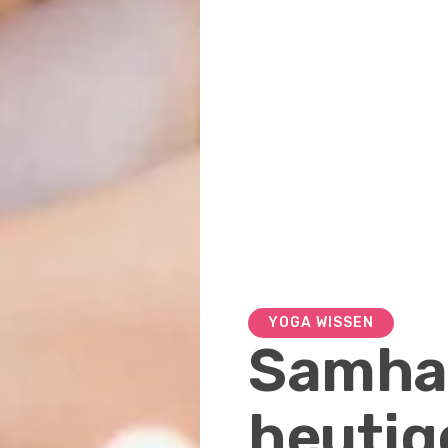
YOGA WISSEN
Samhai
heutig