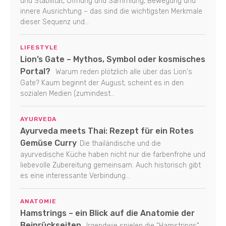
und Stabilität, Öffnung und Sammlung, Bewegung und
innere Ausrichtung – das sind die wichtigsten Merkmale
dieser Sequenz und...
LIFESTYLE
Lion’s Gate – Mythos, Symbol oder kosmisches
Portal?
Warum reden plötzlich alle über das Lion's
Gate? Kaum beginnt der August, scheint es in den
sozialen Medien (zumindest...
AYURVEDA
Ayurveda meets Thai: Rezept für ein Rotes
Gemüse Curry
Die thailändische und die
ayurvedische Küche haben nicht nur die farbenfrohe und
liebevolle Zubereitung gemeinsam. Auch historisch gibt
es eine interessante Verbindung...
ANATOMIE
Hamstrings – ein Blick auf die Anatomie der
Beinrückseiten
Irgendwie spielen die "Hamstrings"