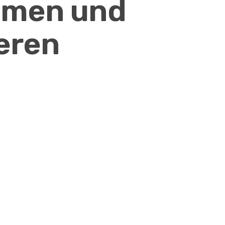
tmen und
eren