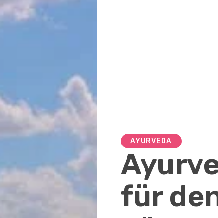
AYURVEDA
Ayurve
für de