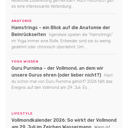
liebevolle Zubereitung gemeinsam. Auch historisch gibt
es eine interessante Verbindung...
ANATOMIE
Hamstrings – ein Blick auf die Anatomie der
Beinrückseiten
Irgendwie spielen die "Hamstrings"
im Yoga immer eine Rolle. Entweder sind sie zu wenig
gedehnt oder chronisch überdehnt. Um...
YOGA WISSEN
Guru Purnima – der Vollmond, an dem wir
unsere Gurus ehren (oder lieber nicht?)
Hast
du schon mal von Guru Purnima gehört? 2026 fällt das
Ereignis auf den Vollmond am 29. Juli. Es...
LIFESTYLE
Vollmondkalender 2026: So wirkt der Vollmond
am 29. Juli im Zeichen Wassermann
Wann ist