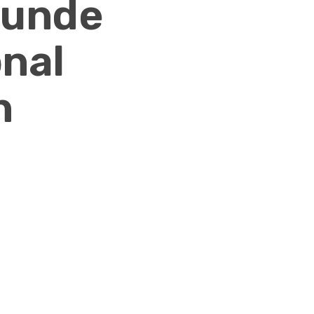
tunde
nal
n