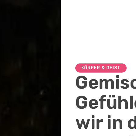
KÖRPER & GEIST
Gemis
Gefühl
wir in 