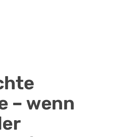
chte
e – wenn
der