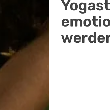
Yogas
emotio
werde