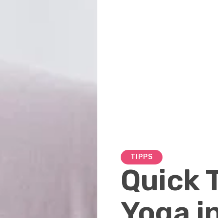
TIPPS
Quick 
Yoga i