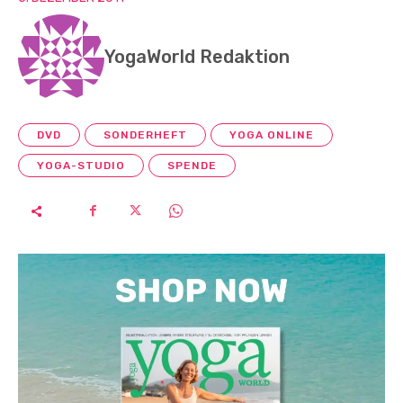
YogaWorld Redaktion
DVD
SONDERHEFT
YOGA ONLINE
YOGA-STUDIO
SPENDE