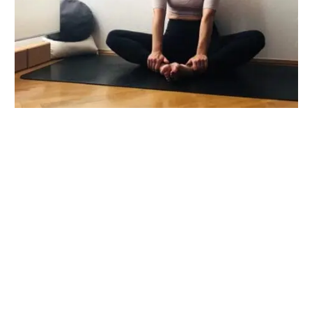
„Treffpunkt-der-3-Yin-Meridiane“ in Baddha
Konasana massieren