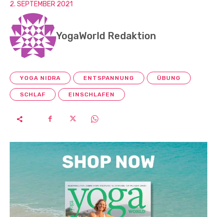
2. SEPTEMBER 2021
YogaWorld Redaktion
YOGA NIDRA
ENTSPANNUNG
ÜBUNG
SCHLAF
EINSCHLAFEN