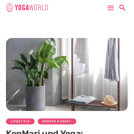
LIFESTYLE
KÖRPER & GEIST
KonMari und Yoga: