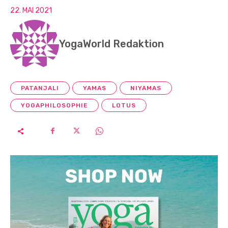
22. MAI 2021
YogaWorld Redaktion
PATANJALI
YAMAS
NIYAMAS
YOGAPHILOSOPHIE
LOTUS